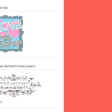
Scrap
ats bij Dutch Card Lovers.
21