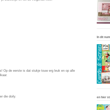
In dit nu
 Op de eerste is dat stukje touw erg leuk en op alle
lkaar.
r die doily.
en hier st