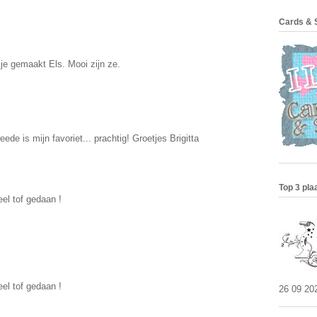
Cards & 
je gemaakt Els. Mooi zijn ze.
de is mijn favoriet... prachtig! Groetjes Brigitta
Top 3 pla
el tof gedaan !
el tof gedaan !
26 09 20