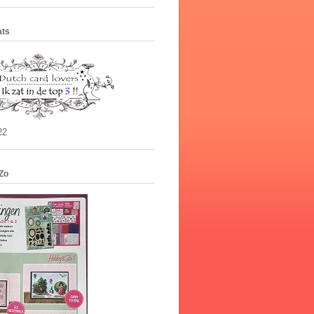
ats
22
Zo