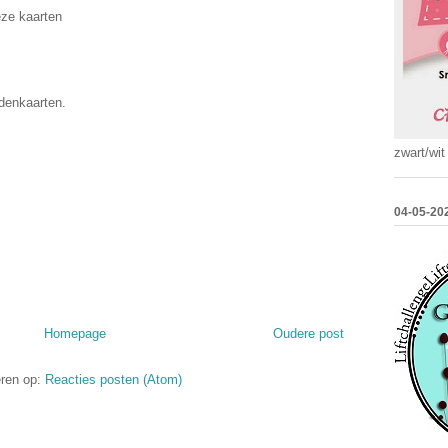
eze kaarten
denkaarten.
zwart/wit
04-05-20
Homepage
Oudere post
ren op:
Reacties posten (Atom)